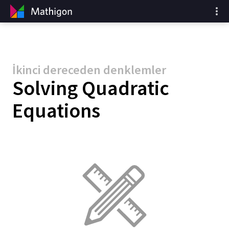
İkinci dereceden denklemler
Solving Quadratic
Equations