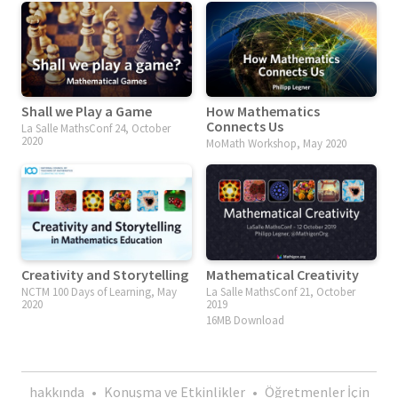
Shall we Play a Game
How Mathematics
Connects Us
La Salle MathsConf 24, October
2020
MoMath Workshop, May 2020
Creativity and Storytelling
Mathematical Creativity
NCTM 100 Days of Learning, May
La Salle MathsConf 21, October
2020
2019
16MB Download
hakkında
•
Konuşma ve Etkinlikler
•
Öğretmenler İçin