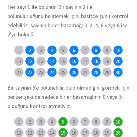
Her sayı 1 ile bölünür. Bir sayının 2 ile
bölünülürlüğünü belirlemek için, basitçe şunu kontrol
edebiliriz. sayının birler basamağı 0, 2, 4, 6 veya 8 ise
2'ye bölünür.
1
2
3
4
5
6
7
8
9
10
11
12
13
14
15
16
17
18
19
20
21
22
23
24
25
26
27
28
29
30
Bir sayının 5'e bölünebilir olup olmadığını görmek için
benzer şekilde sadece birler basamağının 0 veya 5
olduğunu kontrol etmeliyiz:
1
2
3
4
5
6
7
8
9
10
11
12
13
14
15
16
17
18
19
20