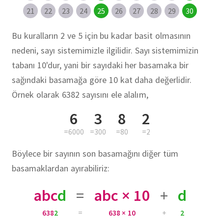
21
22
23
24
25
26
27
28
29
30
Bu kuralların 2 ve 5 için bu kadar basit olmasının
nedeni, sayı sistemimizle ilgilidir. Sayı sistemimizin
tabanı 10'dur, yani bir sayıdaki her basamaka bir
sağındaki basamağa göre 10 kat daha değerlidir.
Örnek olarak 6382 sayısını ele alalım,
6
3
8
2
=6000
=300
=80
=2
Böylece bir sayının son basamağını diğer tüm
basamaklardan ayırabiliriz:
abc
d
=
abc × 10
+
d
638
2
=
638 × 10
+
2