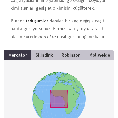
coğrafyacıların hile yapması gerektiğini söylüyor:
kimi alanları genişletip kimisini küçülterek.
Burada
izdüşümler
denilen bir kaç değişik çeşit
harita görüyorsunuz. Kırmızı kareyi oynatarak bu
alanın kürede
gerçekte
nasıl göründüğüne bakın:
Mercator
Silindirik
Robinson
Mollweide