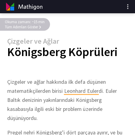
Okuma zamanı: ~15 min
Tüm Adımları Göster
Çizgeler ve Ağlar
Königsberg Köprüleri
Çizgeler ve ağlar hakkında ilk defa düşünen
matematikçilerden birisi
Leonhard Euler
di. Euler
Baltık denizinin yakınlarındaki Königsberg
kasabasıyla ilgili eski bir problem üzerinde
düşünüyordu.
Pregel nehri Königsberg’i dört parçaya ayırır, ve bu