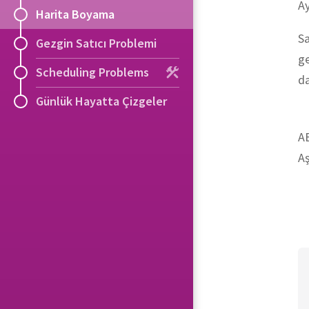
Ay
Harita Boyama
Sa
Gezgin Satıcı Problemi
ge
Scheduling Problems
da
Günlük Hayatta Çizgeler
AB
Aş