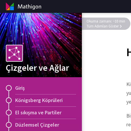
Okuma zamanı: ~10 min
Tüm Adımları Göster
Çizgeler ve Ağlar
Ki
Giriş
yu
Königsberg Köprüleri
ye
El sıkışma ve Partiler
Bi
re
Düzlemsel Çizgeler