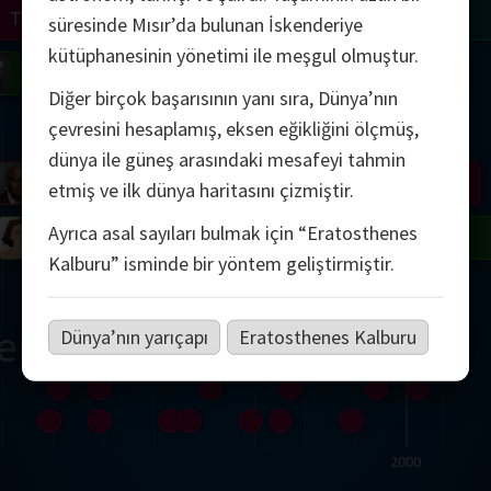
Turing
Tao
süresinde Mısır’da bulunan İskenderiye
kütüphanesinin yönetimi ile meşgul olmuştur.
on
Gardner
Serre
Uhlenbeck
Bourgain
Mirzakhani
Diğer birçok başarısının yanı sıra, Dünya’nın
Mandelbrot
çevresini hesaplamış, eksen eğikliğini ölçmüş,
dünya ile güneş arasındaki mesafeyi tahmin
Blackwell
Penrose
etmiş ve ilk dünya haritasını çizmiştir.
Ayrıca asal sayıları bulmak için “Eratosthenes
del
Robinson
Easley
Matiyasevich
Avila
Kalburu” isminde bir yöntem geliştirmiştir.
ern Çağ
Dünya’nın yarıçapı
Eratosthenes Kalburu
2000