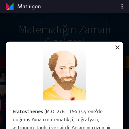
Matematiğin Zaman
Çizelgesi
il
Nash
Grothendieck
Cohen
Conway
Thurston
Shamir
Wiles
Daubechies
Zhang
Viazovska
 Neumann
Johnson
mogorov
Lorenz
right
Erdős
Eratosthenes
(M.Ö. 276 – 195 ) Cyrene’de
doğmuş Yunan matematikçi, coğrafyacı,
Chern
Wilkins
Langlands
Yau
Perelman
astronom, tarihçi ve şairdi. Yaşamının uzun bir