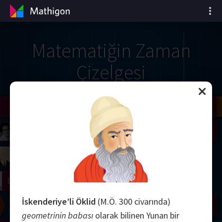
Matematiğin Zaman
Çizelgesi
il
Nash
Grothendieck
Cohen
Conway
Thurston
Shamir
Wiles
Daubechies
Zhang
Viazovska
 Neumann
Johnson
mogorov
Lorenz
right
Erdős
İskenderiye’li Öklid
(M.Ö. 300 civarında)
Chern
Wilkins
Langlands
Yau
Perelman
geometrinin babası
olarak bilinen Yunan bir