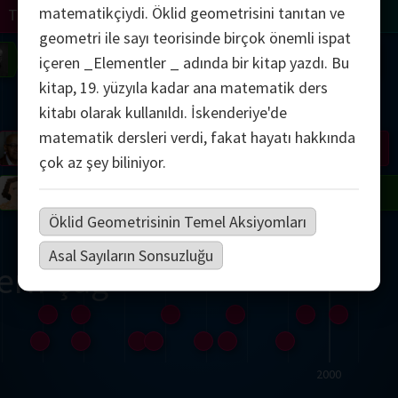
matematikçiydi. Öklid geometrisini tanıtan ve
Turing
Tao
geometri ile sayı teorisinde birçok önemli ispat
on
Gardner
Serre
Uhlenbeck
Bourgain
Mirzakhani
içeren _Elementler _ adında bir kitap yazdı. Bu
kitap, 19. yüzyıla kadar ana matematik ders
Mandelbrot
kitabı olarak kullanıldı. İskenderiye'de
matematik dersleri verdi, fakat hayatı hakkında
Blackwell
Penrose
çok az şey biliniyor.
del
Robinson
Easley
Matiyasevich
Avila
Öklid Geometrisinin Temel Aksiyomları
Asal Sayıların Sonsuzluğu
ern Çağ
2000